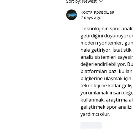
Sort by:
Newest
Костя Кривошея
2 days ago
Teknolojinin spor analiz
getirdiğini düşünüyorum.
modern yöntemler, gün
hale getiriyor. İstatistik
analiz sistemleri sayesin
değerlendirilebiliyor. B
platformları bazı kullan
bilgilerine ulaşmak için 
teknoloji ne kadar gelişi
yorumlamak insan değerle
kullanmak, araştırma al
geliştirmek spor analiz
yardımcı olur.
Like