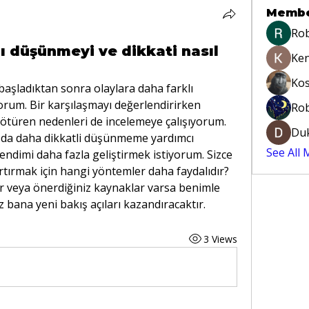
Memb
Rob
lı düşünmeyi ve dikkati nasıl
Ke
Kos
başladıktan sonra olaylara daha farklı 
rum. Bir karşılaşmayı değerlendirirken 
Rob
ötüren nedenleri de incelemeye çalışıyorum. 
Du
 da daha dikkatli düşünmeme yardımcı 
See All
endimi daha fazla geliştirmek istiyorum. Sizce 
tırmak için hangi yöntemler daha faydalıdır? 
r veya önerdiğiniz kaynaklar varsa benimle 
iz bana yeni bakış açıları kazandıracaktır.
3 Views