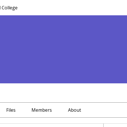
l College
Files
Members
About