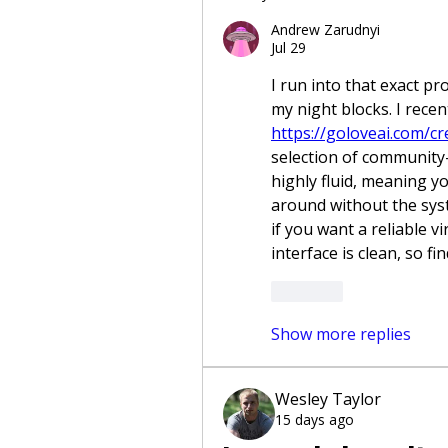
Andrew Zarudnyi
Jul 29
I run into that exact p
https://goloveai.com/cr
selection of community-
highly fluid, meaning yo
around without the syste
if you want a reliable v
interface is clean, so f
Like
Show more replies
Wesley Taylor
15 days ago