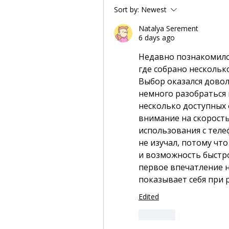
Sort by:
Newest
Natalya Serement
6 days ago
Недавно познакомился
где собрано нескольк
Выбор оказался довол
немного разобраться 
несколько доступных 
внимание на скорость
использования с тел
не изучал, потому что
и возможность быстр
первое впечатление н
показывает себя при 
Edited
Like