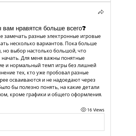
ы вам нравятся больше всего?
ще замечать разные электронные игровые 
ть несколько вариантов. Пока больше 
, но выбор настолько большой, что 
е начать. Для меня важны понятные 
ие и нормальный темп игры без лишней 
нение тех, кто уже пробовал разные 
рее осваиваются и не надоедают через 
ыло бы полезно понять, на какие детали 
лом, кроме графики и общего оформления.
16 Views