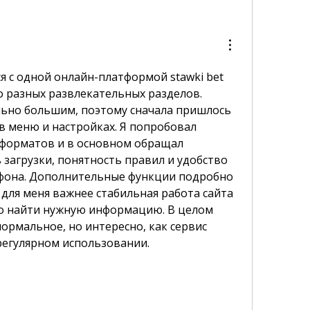
 с одной онлайн-платформой stawki bet 
о разных развлекательных разделов. 
ьно большим, поэтому сначала пришлось 
в меню и настройках. Я попробовал 
форматов и в основном обращал 
 загрузки, понятность правил и удобство 
ефона. Дополнительные функции подробно 
 для меня важнее стабильная работа сайта 
о найти нужную информацию. В целом 
ормальное, но интересно, как сервис 
регулярном использовании.