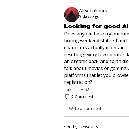
Alex Talmudo
9 days ago
Looking for good A
Does anyone here try out inter
boring weekend shifts? I am l
characters actually maintain a
resetting every few minutes. M
an organic back-and-forth disc
talk about movies or gaming w
platforms that let you browse 
registration?
0
2 Comments
Write a comment...
Sort by:
Newest