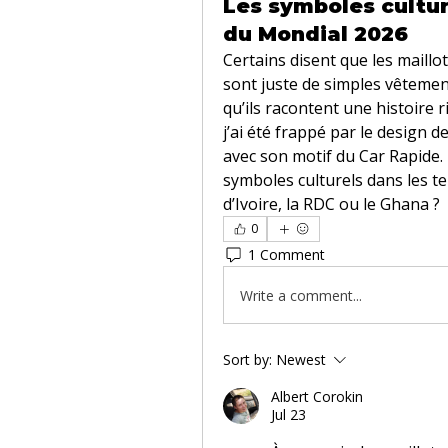
Les symboles cultur
du Mondial 2026
Certains disent que les maillo
sont juste de simples vêtement
qu’ils racontent une histoire 
j’ai été frappé par le design d
avec son motif du Car Rapide.
symboles culturels dans les t
d’Ivoire, la RDC ou le Ghana ?
0
1 Comment
Write a comment...
Sort by:
Newest
Albert Corokin
Jul 23